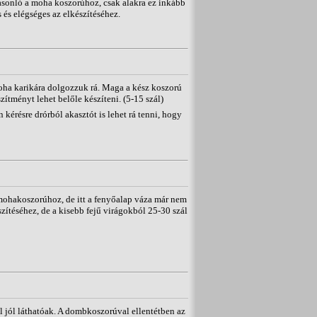
hasonló a moha koszorúhoz, csak alakra ez inkább
 és elégséges az elkészítéséhez.
oha karikára dolgozzuk rá. Maga a kész koszorú
zítményt lehet belőle készíteni. (5-15 szál)
 kérésre drórból akasztót is lehet rá tenni, hogy
mohakoszorúhoz, de itt a fenyőalap váza már nem
zítéséhez, de a kisebb fejű virágokból 25-30 szál
l jól láthatóak. A dombkoszorúval ellentétben az