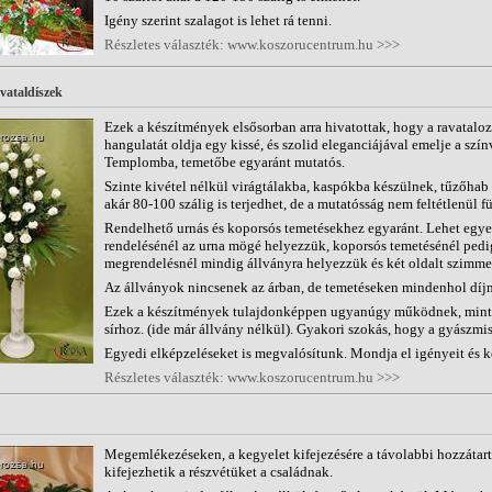
Igény szerint szalagot is lehet rá tenni.
Részletes választék: www.koszorucentrum.hu >>>
vataldíszek
Ezek a készítmények elsősorban arra hivatottak, hogy a ravatalo
hangulatát oldja egy kissé, és szolid eleganciájával emelje a szí
Templomba, temetőbe egyaránt mutatós.
Szinte kivétel nélkül virágtálakba, kaspókba készülnek, tűzőhab 
akár 80-100 szálig is terjedhet, de a mutatósság nem feltétlenül 
Rendelhető urnás és koporsós temetésekhez egyaránt. Lehet egyet
rendelésénél az urna mögé helyezzük, koporsós temetésénél pedi
megrendelésnél mindig állványra helyezzük és két oldalt szimmet
Az állványok nincsenek az árban, de temetéseken mindenhol díjm
Ezek a készítmények tulajdonképpen ugyanúgy működnek, mint a 
sírhoz. (ide már állvány nélkül). Gyakori szokás, hogy a gyászmi
Egyedi elképzeléseket is megvalósítunk. Mondja el igényeit és ké
Részletes választék: www.koszorucentrum.hu >>>
Megemlékezéseken, a kegyelet kifejezésére a távolabbi hozzátart
kifejezhetik a részvétüket a családnak.