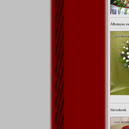
Állványos ra
Sírcsokrok