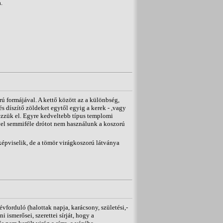
.
ú formájával. A kettő között az a különbség,
és díszítő zöldeket egytől egyig a kerek - ,vagy
zzük el. Egyre kedveltebb típus templomi
vel semmiféle drótot nem használunk a koszorú
épviselik, de a tömör virágkoszorú látványa
forduló (halottak napja, karácsony, születési,-
 ismerősei, szerettei sírját, hogy a