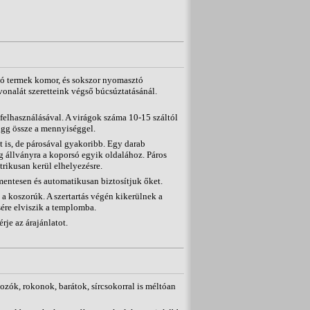
zó termek komor, és sokszor nyomasztó
nvonalát szeretteink végső búcsúztatásánál.
felhasználásával. A virágok száma 10-15 száltól
függ össze a mennyiséggel.
 is, de párosával gyakoribb. Egy darab
g állványra a koporsó egyik oldalához. Páros
rikusan kerül elhelyezésre.
entesen és automatikusan biztosítjuk őket.
koszorúk. A szertartás végén kikerülnek a
sére elviszik a templomba.
rje az árajánlatot.
ozók, rokonok, barátok, sírcsokorral is méltóan