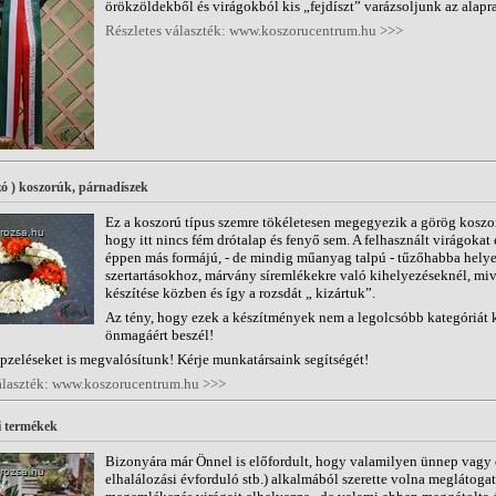
örökzöldekből és virágokból kis „fejdíszt” varázsoljunk az alapra
Részletes választék: www.koszorucentrum.hu >>>
zó ) koszorúk, párnadíszek
Ez a koszorú típus szemre tökéletesen megegyezik a görög koszor
hogy itt nincs fém drótalap és fenyő sem. A felhasznált virágokat 
éppen más formájú, - de mindig műanyag talpú - tűzőhabba helye
szertartásokhoz, márvány síremlékekre való kihelyezéseknél, mi
készítése közben és így a rozsdát „ kizártuk”.
Az tény, hogy ezek a készítmények nem a legolcsóbb kategóriát k
önmagáért beszél!
pzeléseket is megvalósítunk! Kérje munkatársaink segítségét!
álaszték: www.koszorucentrum.hu >>>
i termékek
Bizonyára már Önnel is előfordult, hogy valamilyen ünnep vagy év
elhalálozási évforduló stb.) alkalmából szerette volna meglátogatni