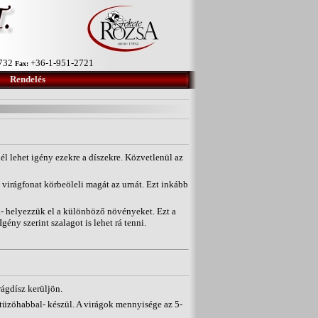
-732
+36-1-951-2721
Fax:
Rendelés
él lehet igény ezekre a díszekre. Közvetlenül az
y virágfonat körbeöleli magát az urnát. Ezt inkább
a- helyezzük el a különböző növényeket. Ezt a
Igény szerint szalagot is lehet rá tenni.
ágdísz kerüljön.
 -tüzöhabbal- készül. A virágok mennyisége az 5-