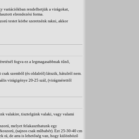
y variációkban rendelhetjük a virágokat,
asztott elrendezési forma.
zorú testet körbe szeretnénk rakni, akkor
méreténél fogva ez a legmagasabbnak tűnő,
 csak szemből (és oldalról) látszik, hátulról nem.
lis virágigénye 20-25 szál, (virágmérettől
k valakire, tisztelgünk valaki, vagy valami
szorú, melyet felakaszthatunk egy
érkoszorú, (sajnos csak műbabér). Ezt 25-30-40 cm
k rá, de arra is lehetőség van, hogy különböző