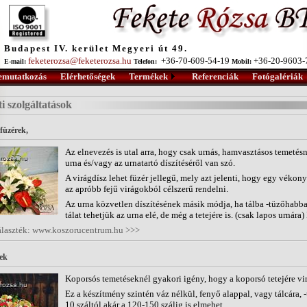
Budapest IV. kerület Megyeri út 49.
feketerozsa@feketerozsa.hu
+36-70-609-54-19
+36-20-9603
E-mail:
Telefon:
Mobil:
emutatkozás
Elérhetőségek
Termékek
Referenciák
Fotógalériák
eti szolgáltatások
füzérek,
Az elnevezés is utal arra, hogy csak urnás, hamvasztásos temetésn
urna és/vagy az urnatartó díszítéséről van szó.
A virágdísz lehet füzér jellegű, mely azt jelenti, hogy egy vékon
az apróbb fejű virágokból célszerű rendelni.
Az urna közvetlen díszítésének másik módja, ha tálba -tüzőhabb
tálat tehetjük az urna elé, de még a tetejére is. (csak lapos urnára) 
álaszték: www.koszorucentrum.hu >>>
ek
Koporsós temetéseknél gyakori igény, hogy a koporsó tetejére vir
Ez a készítmény szintén váz nélkül, fenyő alappal, vagy tálcára,
10 száltól akár a 120-150 szálig is elmehet.