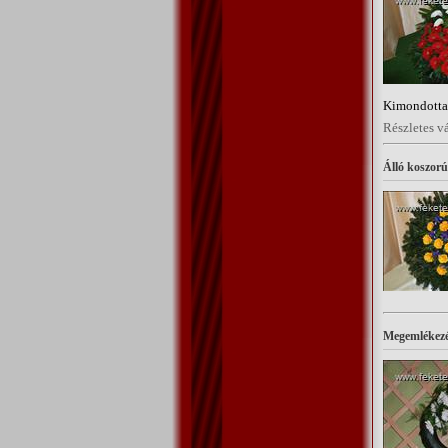
Kimondottan
Részletes v
Álló koszor
Megemlékezé