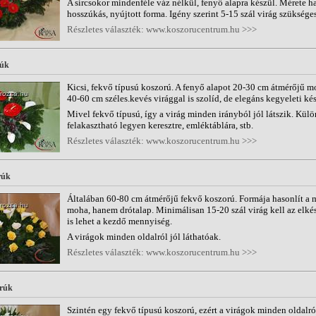
A sírcsokor mindenféle váz nélkül, fenyő alapra készül. Mérete 
hosszúkás, nyújtott forma. Igény szerint 5-15 szál virág szükséges
Részletes választék: www.koszorucentrum.hu >>>
úk
Kicsi, fekvő típusú koszorú. A fenyő alapot 20-30 cm átmérőjű m
40-60 cm széles.kevés virággal is szolíd, de elegáns kegyeleti kés
Mivel fekvő típusú, így a virág minden irányból jól látszik. Külön
felakasztható legyen keresztre, emléktáblára, stb.
Részletes választék: www.koszorucentrum.hu >>>
rúk
Általában 60-80 cm átmérőjű fekvő koszorú. Formája hasonlít a 
moha, hanem drótalap. Minimálisan 15-20 szál virág kell az elkés
is lehet a kezdő mennyiség.
A virágok minden oldalról jól láthatóak.
Részletes választék: www.koszorucentrum.hu >>>
orúk
Szintén egy fekvő típusú koszorú, ezért a virágok minden oldalró