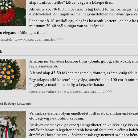
alap itt nincs „telibe” kötve, vagyis a közepe üres.
Átmérője kb. 70-100 cm. A viszonylag kötött formához mégis nag
díszleveleket. A virágok számát nagymértékben befolyásolja a vál
Lehet már 8-10 szálból egy elegáns koszorút köttetni, de ha a kos
minimum 30-40 szál virágra van szükségünk.
 elegáns, különleges típus.
álaszték: www.koszorucentrum.hu >>>
úk
A három ún. temetési koszorú típus (domb, görög, álló)közül, a 
leglátványosabb.
A fenyő alap 45-50 fokban megemelt, döntött, ezért a virág felület
Egy átlagos álló koszorú nagysága, átmérője kb. 100 cm. A minimá
függően) a maximum pedig a képzelet határa…
Részletes választék: www.koszorucentrum.hu >>>
si (babér) koszorúk
Vannak az életben olyan emelkedett pillanatok, amikor emlékezün
előtt egy-egy évforduló kapcsán.
Az ilyen események (sokszor) elengedhetetlen kelléke egy kis ko
emléktáblához. A legelterjedtebb koszorú fajta erre a célra a bab
átmérővel forgalmazzuk. Sokszor csak egy nemzeti szalagot kérne