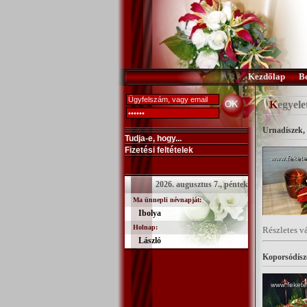
Kezdőlap
B
Kegyel
Urnadíszek, 
Tudja-e, hogy...
Fizetési feltételek
2026. augusztus 7., péntek
Ma ünnepli névnapját:
Ibolya
Holnap:
Részletes v
László
Koporsódísz