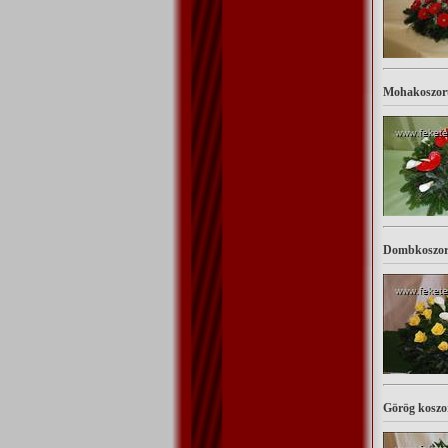
Mohakoszor
Dombkoszo
Görög kosz