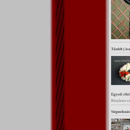
Tűzdelt ( ús
Egyedi elké
Részletes v
Sírgondozás