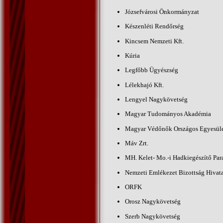
Józsefvárosi Önkormányzat
Készenléti Rendőrség
Kincsem Nemzeti Kft.
Kúria
Legfőbb Ügyészség
Lélekhajó Kft.
Lengyel Nagykövetség
Magyar Tudományos Akadémia
Magyar Védőnők Országos Egyesül
Máv Zrt.
MH. Kelet- Mo.-i Hadkiegészítő Pa
Nemzeti Emlékezet Bizottság Hivat
ORFK
Orosz Nagykövetség
Szerb Nagykövetség