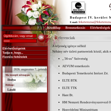
Budapest IV. kerület 
feketerozsa@feketerozs
E-mail:
Kezdőlap
Bemutatkozás
Elérhetőségek
Referenciak
A teljesség igénye nélkül
Elérhetőségeink
Néhány név üzleti partnereink közül, akik 
Tudja-e, hogy...
Fizetési feltételek
„ 56-os” Szövetség
AEVUM temetkezés
2026. augusztus 7., péntek
Budapesti Temetkezési Intézet Zrt.
Ma ünnepli névnapját:
Ibolya
ELTE BTK
Holnap:
ELTE TTK
László
Hant Bt.
HM Nemzeti Rendezvényszervező H
Honvédelmi Minisztérium