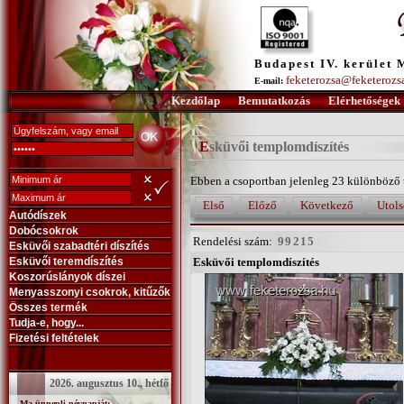
Budapest IV. kerület 
feketerozsa@feketerozs
E-mail:
Kezdőlap
Bemutatkozás
Elérhetőségek
Esküvői templomdíszítés
Ebben a csoportban jelenleg 23 különböző 
Első
Előző
Következő
Utols
Autódíszek
Dobócsokrok
Rendelési szám:
99215
Esküvői szabadtéri díszítés
Esküvői teremdíszítés
Esküvői templomdíszítés
Koszorúslányok díszei
Menyasszonyi csokrok, kitűzők
Összes termék
Tudja-e, hogy...
Fizetési feltételek
2026. augusztus 10., hétfő
Ma ünnepli névnapját: