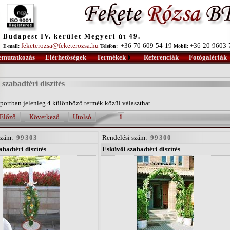
Budapest IV. kerület Megyeri út 49.
feketerozsa@feketerozsa.hu
+36-70-609-54-19
+36-20-9603
E-mail:
Telefon:
Mobil:
emutatkozás
Elérhetőségek
Termékek
Referenciák
Fotógalériák
i szabadtéri díszítés
portban jelenleg 4 különböző termék közül választhat.
Előző
Következő
Utolsó
1
szám:
99303
Rendelési szám:
99300
badtéri díszítés
Esküvői szabadtéri díszítés