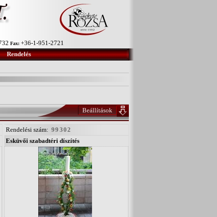
-732
+36-1-951-2721
Fax:
Rendelés
Beállítások
Rendelési szám:
99302
Esküvői szabadtéri díszítés