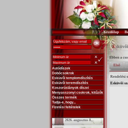
Kezdőlap
B
Esküvő
Ebben a cso
Első
Autódíszek
Dobócsokrok
Rendelési 
Esküvői templomdíszítés
Esküvői teremdíszítés
Esküvői sza
Koszorúslányok díszei
Menyasszonyi csokrok, kitűzők
Összes termék
Tudja-e, hogy...
Fizetési feltételek
2026. augusztus 8.,
szombat