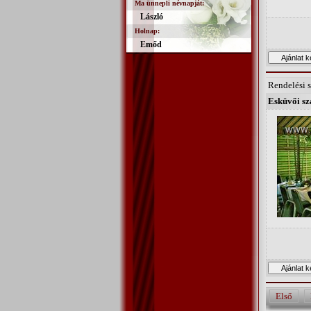
Ma ünnepli névnapját:
László
Holnap:
Emőd
Rendelési 
Esküvői sza
Első